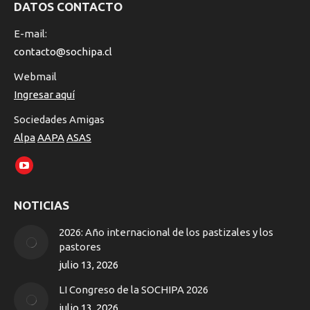
DATOS CONTACTO
E-mail:
contacto@sochipa.cl
Webmail
Ingresar aquí
Sociedades Amigas
Alpa
AAPA
ASAS
Encuéntranos en:
YouTube
page
NOTICIAS
opens
in
2026: Año internacional de los pastizales y los
new
pastores
window
julio 13, 2026
LI Congreso de la SOCHIPA 2026
julio 13, 2026