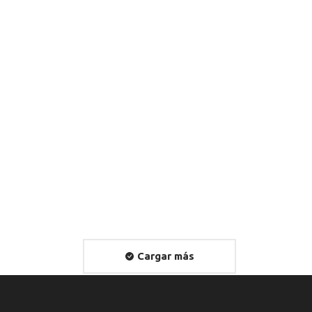
Tercer lugar 2021, Matías Vega
Quintana, «Estampa Hereford»
2021
Cargar más