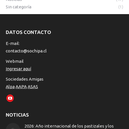
Sin categoría
(1)
DATOS CONTACTO
E-mail:
contacto@sochipa.cl
Webmail
Ingresar aquí
Sociedades Amigas
Alpa
AAPA
ASAS
Encuéntranos en:
YouTube
page
NOTICIAS
opens
in
2026: Año internacional de los pastizales y los