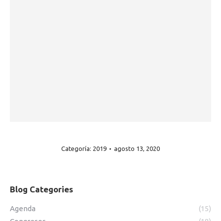
Categoría:
2019
agosto 13, 2020
NAVEGACIÓN
Blog Categories
ENTRE
Agenda
(15)
ÁLBUMES