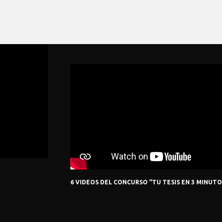
ICIAS
ACCESO DIRECTO
2026: Año internacional
Socios Sochipa
de los pastizales y los
Congresos
pastores
julio 13, 2026
Publicaciones
6 VIDEOS DEL CONCURSO "TU TESIS EN 3 MINUTO
LI Congreso de la
Concurso fotográfico
SOCHIPA 2026
julio 13, 2026