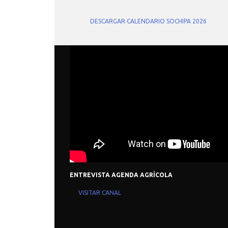
DESCARGAR CALENDARIO SOCHIPA 2026
DATOS CONTACTO
NOT
E-mail:
contacto@sochipa.cl
ENTREVISTA AGENDA AGRÍCOLA
Webmail
Ingresar aquí
VISITAR CANAL
Sociedades Amigas
Alpa
AAPA
ASAS