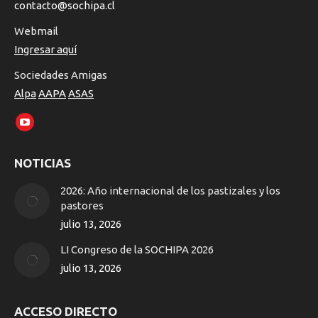
contacto@sochipa.cl
Webmail
Ingresar aquí
Sociedades Amigas
Alpa
AAPA
ASAS
Encuéntranos en:
YouTube
page
NOTICIAS
opens
in
2026: Año internacional de los pastizales y los
new
pastores
window
julio 13, 2026
LI Congreso de la SOCHIPA 2026
julio 13, 2026
ACCESO DIRECTO