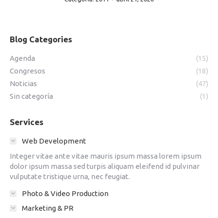
NAVEGACIÓN
Blog Categories
ENTRE
Agenda
(15)
ÁLBUMES
Congresos
(18)
Noticias
(47)
Sin categoría
(1)
Services
Web Development
Integer vitae ante vitae mauris ipsum massa lorem ipsum
dolor ipsum massa sed turpis aliquam eleifend id pulvinar
vulputate tristique urna, nec feugiat.
Photo & Video Production
Marketing & PR