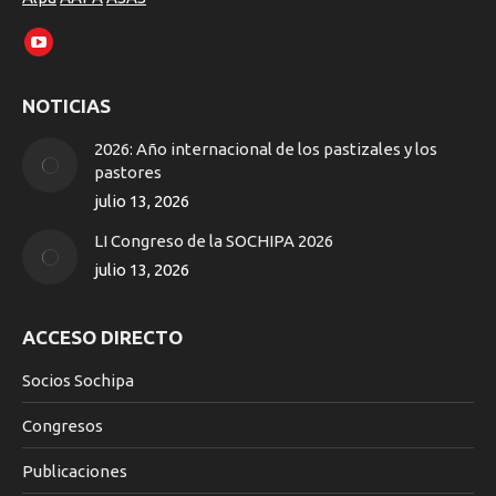
Encuéntranos en:
YouTube
page
NOTICIAS
opens
in
2026: Año internacional de los pastizales y los
new
pastores
window
julio 13, 2026
LI Congreso de la SOCHIPA 2026
julio 13, 2026
ACCESO DIRECTO
Socios Sochipa
Congresos
Publicaciones