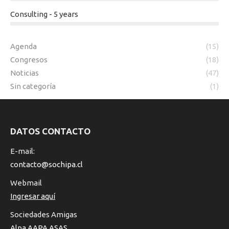
Consulting - 5 years
Agenda
(15)
Congresos
(18)
Noticias
(47)
Sin categoría
(1)
DATOS CONTACTO
E-mail:
contacto@sochipa.cl
Webmail
Ingresar aquí
Sociedades Amigas
Alpa
AAPA
ASAS