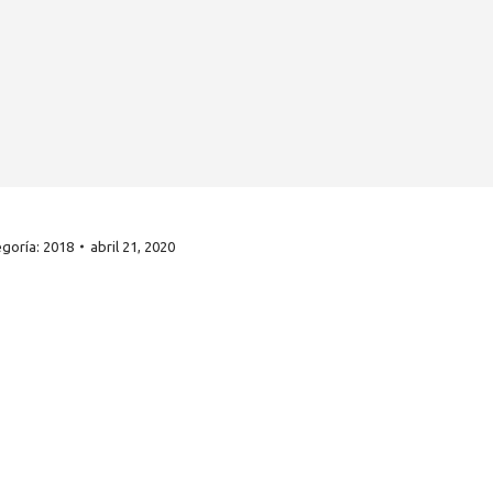
egoría:
2018
abril 21, 2020
ICIAS
ACCESO DIRECTO
2026: Año internacional
Socios Sochipa