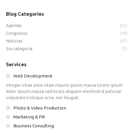
NAVEGACIÓN
Blog Categories
ENTRE
Agenda
(15)
ÁLBUMES
Congresos
(18)
Noticias
(47)
Sin categoría
(1)
Services
Web Development
Integer vitae ante vitae mauris ipsum massa lorem ipsum
dolor ipsum massa sed turpis aliquam eleifend id pulvinar
vulputate tristique urna, nec feugiat.
Photo & Video Production
Marketing & PR
Business Consulting