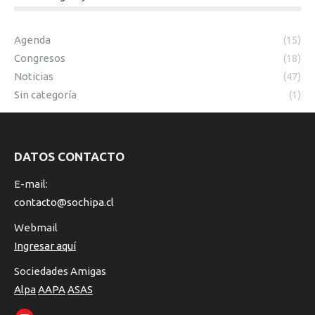
Agenda
(15)
Congresos
(18)
Noticias
(47)
Sin categoría
(1)
DATOS CONTACTO
E-mail:
contacto@sochipa.cl
Webmail
Ingresar aquí
Sociedades Amigas
Alpa
AAPA
ASAS
Encuéntranos en: