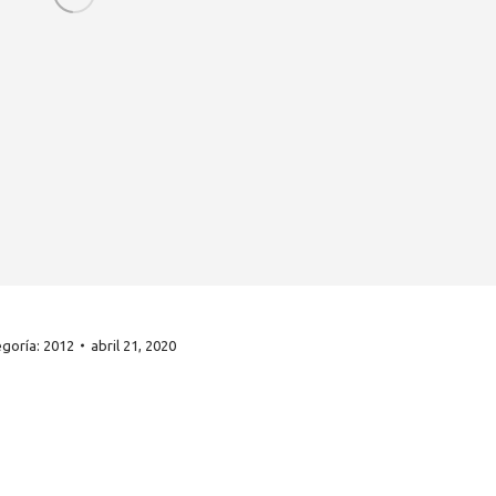
egoría:
2012
abril 21, 2020
ICIAS
ACCESO DIRECTO
2026: Año internacional
Socios Sochipa