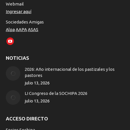
Webmail
Ingresar aquí
Sociedades Amigas
Alpa
AAPA
ASAS
Encuéntranos en:
YouTube
page
NOTICIAS
opens
in
2026: Año internacional de los pastizales y los
new
pastores
window
julio 13, 2026
LI Congreso de la SOCHIPA 2026
julio 13, 2026
ACCESO DIRECTO
Socios Sochipa