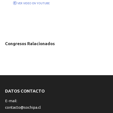
VER VIDEO EN YOUTUBE
NAVEGACIÓN
ENTRE
Congresos Ralacionados
PUBLICACIONES
DATOS CONTACTO
E-mail:
contacto@sochipa.cl