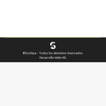
SOCHIPA-
Sin categoría
Por
Sochipa
agosto 17, 2020
ENVÍO RESÚMENES -XLV Congreso SOCHIPA-
Fecha limite de envío a resúmenes: 15 de Octubre
de 2020
©Sochipa - Todos los derechos reservados.
Desarrollo Web
HD
.