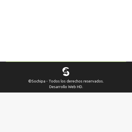
fotografías relacionadas con nuestra actividad
como Sociedad. Estimados socios: Como
directiva queremos continuar con el concurso
fotográfico que hemos realizado en años
anteriores. Para ello, les invitamos a enviar
fotografías relacionadas con nuestra actividad
como Sociedad. Las fotografías recibidas no
serán empleadas…
©Sochipa - Todos los derechos reservados.
Desarrollo Web
HD
.