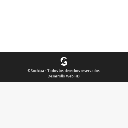
vacuno en Expo Milán Durante su gira oficial por
Italia la semana pasada, el Ministro de
Ganadería, Agricultura y Pesca del Uruguay, Ing.
Agr. Tabaré Aguerre, ofreció un almuerzo a
autoridades y empresarios del sector alimentario
en el pabellón de Uruguay en Expo Milán. En
presencia de todos,…
©Sochipa - Todos los derechos reservados.
Desarrollo Web
HD
.