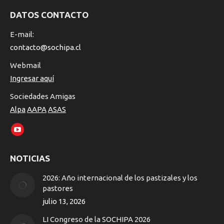
DATOS CONTACTO
E-mail:
contacto@sochipa.cl
Webmail
Ingresar aquí
Sociedades Amigas
Alpa
AAPA
ASAS
Encuéntranos en:
YouTube
page
NOTICIAS
opens
in
2026: Año internacional de los pastizales y los
new
pastores
window
julio 13, 2026
LI Congreso de la SOCHIPA 2026