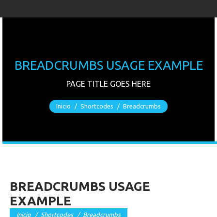
BREADCRUMBS USAGE EXAMPLE
PAGE TITLE GOES HERE
Estás aquí:
Inicio
Shortcodes
Breadcrumbs
BREADCRUMBS USAGE
EXAMPLE
Estás aquí:
Inicio
Shortcodes
Breadcrumbs