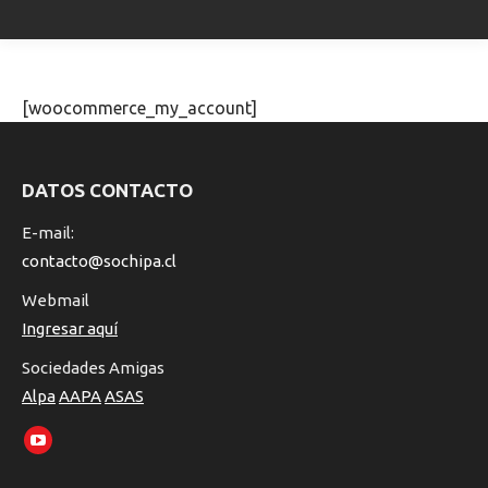
[woocommerce_my_account]
DATOS CONTACTO
E-mail:
contacto@sochipa.cl
Webmail
Ingresar aquí
Sociedades Amigas
Alpa
AAPA
ASAS
Encuéntranos en:
YouTube
page