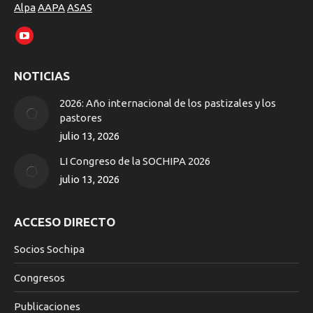
Alpa
AAPA
ASAS
Encuéntranos en:
YouTube
page
NOTICIAS
opens
in
2026: Año internacional de los pastizales y los
new
pastores
window
julio 13, 2026
LI Congreso de la SOCHIPA 2026
julio 13, 2026
ACCESO DIRECTO
Socios Sochipa
Congresos
Publicaciones