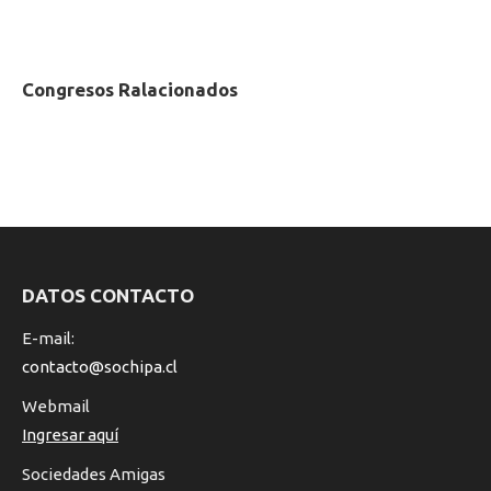
NAVEGACIÓN
Congresos Ralacionados
ENTRE
PROYECTOS
DATOS CONTACTO
E-mail:
contacto@sochipa.cl
Webmail
Ingresar aquí
Sociedades Amigas