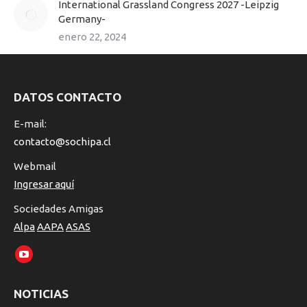
International Grassland Congress 2027 -Leipzig
Germany-
enero 22, 2024
DATOS CONTACTO
E-mail:
contacto@sochipa.cl
Webmail
Ingresar aquí
Sociedades Amigas
Alpa
AAPA
ASAS
Encuéntranos en:
YouTube
page
NOTICIAS
opens