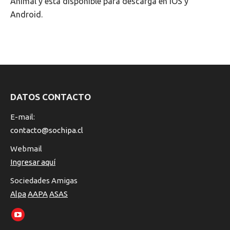
Animal y está disponible para descarga en IOS y
Android.
NAVEGACIÓN
ENTRE
DATOS CONTACTO
PUBLICACIONES
E-mail:
contacto@sochipa.cl
Webmail
Ingresar aquí
Sociedades Amigas
Alpa
AAPA
ASAS
Encuéntranos en:
YouTube