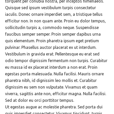
torquent per conubia nostra, per inceptos himenaeos.
Quisque sed ipsum vestibulum turpis consectetur
iaculis. Donec ornare imperdiet sem, a tristique tellus
efficitur non. In non quam ante. Proin eu dolor tempus,
sollicitudin turpis a, commodo neque. Suspendisse
faucibus semper semper. Proin semper dapibus urna
quis elementum. Proin pharetra ipsum eget pretium
pulvinar. Phasellus auctor placerat ex ut interdum.
Vestibulum in gravida erat. Pellentesque eu erat sed
odio tempor dignissim fermentum non turpis. Curabitur
eu massa id ex placerat interdum a non erat. Proin
egestas porta malesuada. Nulla facilisi. Mauris ornare
pharetra nibh, id dignissim leo mollis et. Curabitur
dignissim eu sem non vulputate. Vivamus et quam
viverra, sagittis ante non, efficitur magna. Nulla facilisi.
Sed at dolor eu orci porttitor tempus.
Ut egestas augue ac molestie pharetra. Sed porta dui
quis imperdiet consectetur. Vivamus tincidunt, turpis