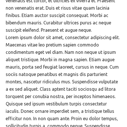
venenatis est tortor, et ultricies ex viverra et. Praesent
non venenatis erat. Duis et risus vitae quam lacinia
finibus. Etiam auctor suscipit consequat. Morbi ac
bibendum mauris. Curabitur ultrices purus ac neque
suscipit eleifend. Praesent et augue neque.
Lorem ipsum dolor sit amet, consectetur adipiscing elit.
Maecenas vitae leo pretium sapien commodo
condimentum eget vel diam. Nam non neque ut ipsum
aliquet tristique. Morbi in magna sapien. Etiam augue
mauris, porta sed feugiat laoreet, cursus in neque. Cum
sociis natoque penatibus et magnis dis parturient
montes, nascetur ridiculus mus. Suspendisse vulputate
a ex sed aliquet. Class aptent taciti sociosqu ad litora
torquent per conubia nostra, per inceptos himenaeos.
Quisque sed ipsum vestibulum turpis consectetur
iaculis. Donec ornare imperdiet sem, a tristique tellus
efficitur non. In non quam ante. Proin eu dolor tempus,
sollicitudin turpis a, commodo neque. Suspendisse