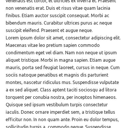
venenatis est tortor, et ultricies ex viverra et. Praesent
non venenatis erat. Duis et risus vitae quam lacinia
finibus. Etiam auctor suscipit consequat. Morbi ac
bibendum mauris. Curabitur ultrices purus ac neque
suscipit eleifend. Praesent et augue neque.
Lorem ipsum dolor sit amet, consectetur adipiscing elit.
Maecenas vitae leo pretium sapien commodo
condimentum eget vel diam. Nam non neque ut ipsum
aliquet tristique. Morbi in magna sapien. Etiam augue
mauris, porta sed feugiat laoreet, cursus in neque. Cum
sociis natoque penatibus et magnis dis parturient
montes, nascetur ridiculus mus. Suspendisse vulputate
a ex sed aliquet. Class aptent taciti sociosqu ad litora
torquent per conubia nostra, per inceptos himenaeos.
Quisque sed ipsum vestibulum turpis consectetur
iaculis. Donec ornare imperdiet sem, a tristique tellus
efficitur non. In non quam ante. Proin eu dolor tempus,
sollicitudin turpis a, commodo neque. Suspendisse