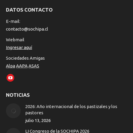
DATOS CONTACTO
E-mail:
contacto@sochipa.cl
Webmail
Ingresar aquí
Sociedades Amigas
Alpa
AAPA
ASAS
Encuéntranos en:
YouTube
page
NOTICIAS
opens
in
2026: Año internacional de los pastizales y los
new
pastores
window
julio 13, 2026
LI Congreso de la SOCHIPA 2026