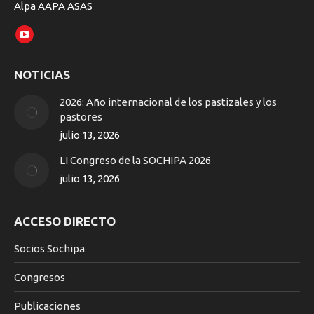
Alpa
AAPA
ASAS
Encuéntranos en:
YouTube
page
NOTICIAS
opens
in
2026: Año internacional de los pastizales y los
new
pastores
window
julio 13, 2026
LI Congreso de la SOCHIPA 2026
julio 13, 2026
ACCESO DIRECTO
Socios Sochipa
Congresos
Publicaciones