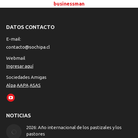
businessman
DATOS CONTACTO
E-mail:
contacto@sochipa.cl
Webmail
Ingresar aquí
Sociedades Amigas
Alpa
AAPA
ASAS
Encuéntranos en:
YouTube
page
NOTICIAS
opens
in
2026: Año internacional de los pastizales y los
new
pastores