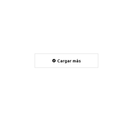
Matamala, «Nacido en el
Maule»
Open album
Cargar más