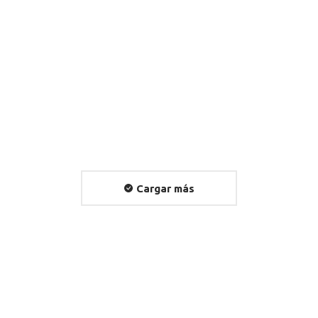
Tercer Lugar 2025, Natalia Matamala,
«Nacido en el Maule»
2025
Por
Sochipa
noviembre 26, 2025
View album
Cargar más