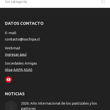
Sin categoría
(1)
DATOS CONTACTO
E-mail:
contacto@sochipa.cl
Webmail
Ingresar aquí
Sociedades Amigas
Alpa
AAPA
ASAS
Encuéntranos en:
YouTube
page
NOTICIAS
opens
in
2026: Año internacional de los pastizales y los
new
pastores