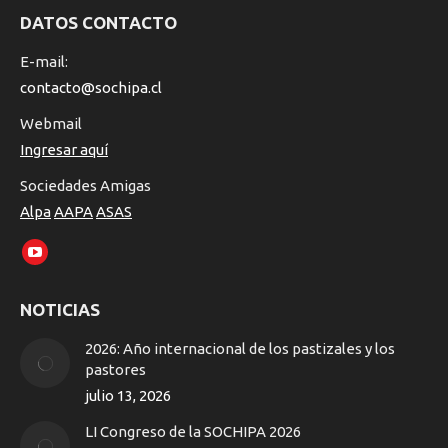
DATOS CONTACTO
E-mail:
contacto@sochipa.cl
Webmail
Ingresar aquí
Sociedades Amigas
Alpa
AAPA
ASAS
Encuéntranos en:
YouTube
page
NOTICIAS
opens
in
2026: Año internacional de los pastizales y los
new
pastores
window
julio 13, 2026
LI Congreso de la SOCHIPA 2026